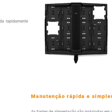
ada rapidamente
Manutenção rápida e simple
As fontes de alimentação são instaladas em u