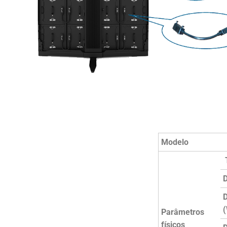
Modelo
T
D
D
Parâmetros
físicos