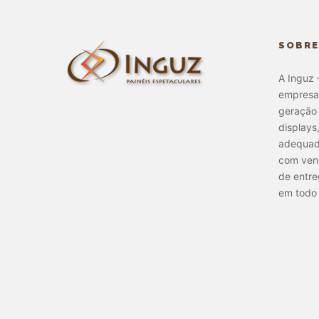
SOBRE
A Inguz 
empresa 
geração 
displays
adequada
com vend
de entre
em todo 