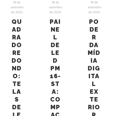
18 de
18 de
18 de
setembro
setembro
setembro
de 2020
de 2020
de 2020
QU
PAI
PO
AD
NE
DE
RA
L
R
DO
DE
DA
RE
LE
MÍD
DO
D
IA
ND
PM
DIG
O:
16-
ITA
TE
ST
L
LA
A:
EX
S
CO
TE
DE
MP
RIO
LE
AC
R