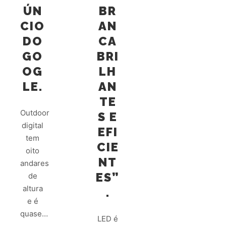
ÚN
BR
CIO
AN
DO
CA
GO
BRI
OG
LH
LE.
AN
TE
Outdoor
S E
digital
EFI
tem
CIE
oito
NT
andares
ES”
de
altura
.
e é
quase…
LED é