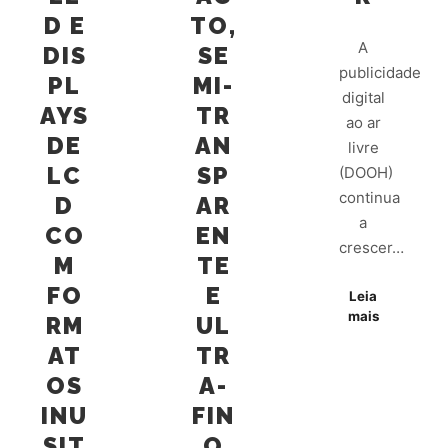
D E
TO,
A
DIS
SE
publicidade
PL
MI-
digital
AYS
TR
ao ar
DE
AN
livre
LC
SP
(DOOH)
continua
D
AR
a
CO
EN
crescer…
M
TE
FO
E
Leia
mais
RM
UL
AT
TR
OS
A-
INU
FIN
SIT
O