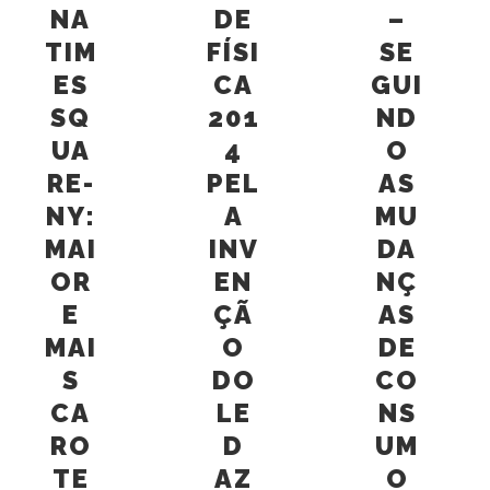
NA
DE
–
TIM
FÍSI
SE
ES
CA
GUI
SQ
201
ND
UA
4
O
RE-
PEL
AS
NY:
A
MU
MAI
INV
DA
OR
EN
NÇ
E
ÇÃ
AS
MAI
O
DE
S
DO
CO
CA
LE
NS
RO
D
UM
TE
AZ
O