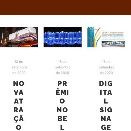
18 de
18 de
18 de
setembro
setembro
setembro
de 2020
de 2020
de 2020
NO
PR
DIG
VA
ÊMI
ITA
AT
O
L
RA
NO
SIG
ÇÃ
BE
NA
O
L
GE