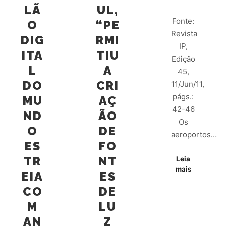
LÃ
UL,
Fonte:
O
“PE
Revista
DIG
RMI
IP,
ITA
TIU
Edição
L
A
45,
DO
CRI
11/Jun/11,
págs.:
MU
AÇ
42-46
ND
ÃO
Os
O
DE
aeroportos…
ES
FO
TR
NT
Leia
mais
EIA
ES
CO
DE
M
LU
AN
Z