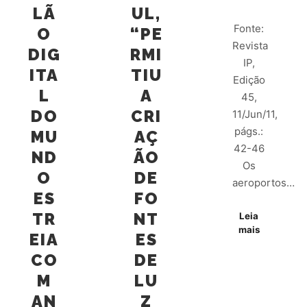
LÃ
UL,
Fonte:
O
“PE
Revista
DIG
RMI
IP,
ITA
TIU
Edição
L
A
45,
DO
CRI
11/Jun/11,
págs.:
MU
AÇ
42-46
ND
ÃO
Os
O
DE
aeroportos…
ES
FO
TR
NT
Leia
mais
EIA
ES
CO
DE
M
LU
AN
Z