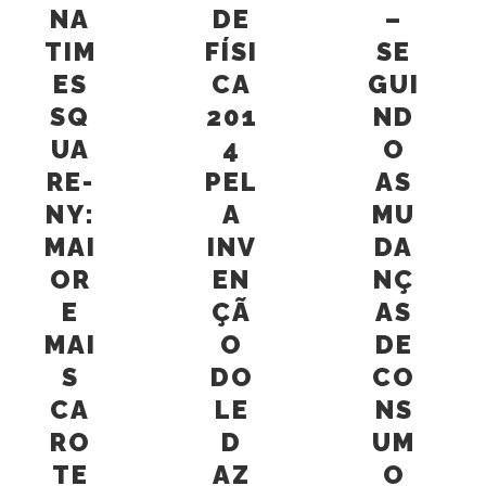
NA
DE
–
TIM
FÍSI
SE
ES
CA
GUI
SQ
201
ND
UA
4
O
RE-
PEL
AS
NY:
A
MU
MAI
INV
DA
OR
EN
NÇ
E
ÇÃ
AS
MAI
O
DE
S
DO
CO
CA
LE
NS
RO
D
UM
TE
AZ
O