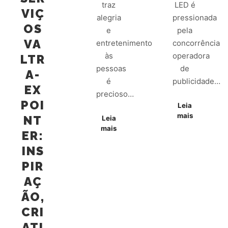
traz
LED é
VIÇ
alegria
pressionada
OS
e
pela
VA
entretenimento
concorrência
às
operadora
LTR
pessoas
de
A-
é
publicidade…
EX
precioso…
POI
Leia
mais
NT
Leia
mais
ER:
INS
PIR
AÇ
ÃO,
CRI
ATI