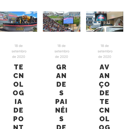
18 de
18 de
18 de
setembro
setembro
setembro
de 2020
de 2020
de 2020
TE
GR
AV
CN
AN
AN
OL
DE
ÇO
OG
S
DE
IA
PAI
TE
DE
NÉI
CN
PO
S
OL
NT
DE
OG