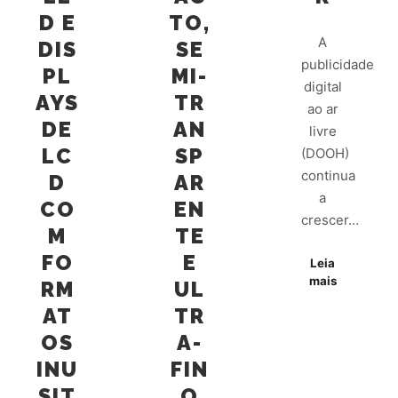
D E
TO,
A
DIS
SE
publicidade
PL
MI-
digital
AYS
TR
ao ar
DE
AN
livre
LC
SP
(DOOH)
continua
D
AR
a
CO
EN
crescer…
M
TE
FO
E
Leia
mais
RM
UL
AT
TR
OS
A-
INU
FIN
SIT
O