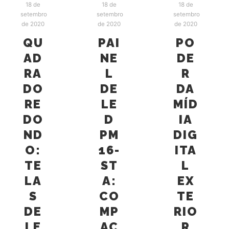
18 de
18 de
18 de
setembro
setembro
setembro
de 2020
de 2020
de 2020
QU
PAI
PO
AD
NE
DE
RA
L
R
DO
DE
DA
RE
LE
MÍD
DO
D
IA
ND
PM
DIG
O:
16-
ITA
TE
ST
L
LA
A:
EX
S
CO
TE
DE
MP
RIO
LE
AC
R