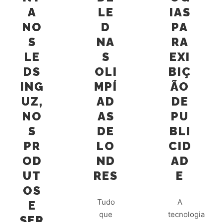
A
LE
IAS
NO
D
PA
S
NA
RA
LE
S
EXI
DS
OLI
BIÇ
ING
MPÍ
ÃO
UZ,
AD
DE
NO
AS
PU
S
DE
BLI
PR
LO
CID
OD
ND
AD
UT
RES
E
OS
Tudo
A
E
que
tecnologia
SER