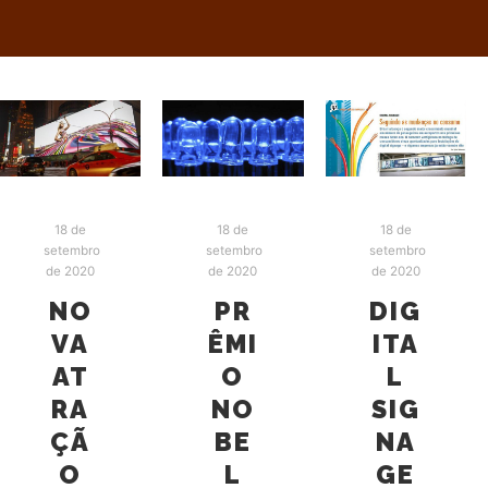
18 de
18 de
18 de
setembro
setembro
setembro
de 2020
de 2020
de 2020
NO
PR
DIG
VA
ÊMI
ITA
AT
O
L
RA
NO
SIG
ÇÃ
BE
NA
O
L
GE