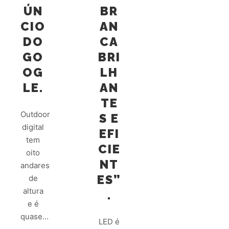
ÚN
BR
CIO
AN
DO
CA
GO
BRI
OG
LH
LE.
AN
TE
Outdoor
S E
digital
EFI
tem
CIE
oito
NT
andares
ES”
de
altura
.
e é
quase…
LED é